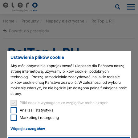
Home
Produkty
Napędy elektryczne
RolTop L RH
Produkty
Powrót do przeglądu
Zastosowania
RolTop L RH
Aktualności i publikacje
Ustawienia plików cookie
Aby móc optymalnie zaprojektować i ulepszać dla Państwa naszą
Firma
stronę internetową, używamy plików cookie i podobnych
Kategoria
technologii. Proszę samodzielnie zdecydować, na jakie rodzaje
plików cookie chcą Państwo zezwolić. W zależności od wyboru
Kontakt
Silniki rurowe
może się zdarzyć, że nie będzie już dostępna pełna funkcjonalność
Przewodowa wersja w rozmiarze L z głowicą okrągłą do rolet (o
strony.
średnicy wału od 63 mm). Oferuje zabezpieczenie rolety i
Pliki do pobrania i usługi
elektroniczne wykrywanie położenia krańcowego z miękkim
Pliki cookie wymagane ze względów technicznych
hamulcem.
Analiza i statystyka
Architects & planners
Cechy produktów
Marketing i retargeting
Więcej szczegółów
Technologia siłowników linearnych
Zastosowania
Rolety