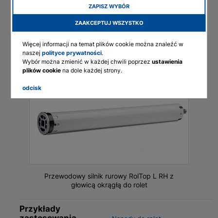
Wyłącznik krańcowy
Elektroniczne
ZAPISZ WYBÓR
English
Rozmiar wału (mm)
63
ZAAKCEPTUJ WSZYSTKO
Deutsch
Centrale sterujące
Przewodowe
Więcej informacji na temat plików cookie można znaleźć w
Francais
naszej
polityce prywatności
.
Polski
Wybór można zmienić w każdej chwili poprzez
ustawienia
plików cookie
na dole każdej strony.
odcisk
Przewodowy silnik rurowy RolTop L RH z
głowicą okrągłą do rolet
Przykłady
zastosowania