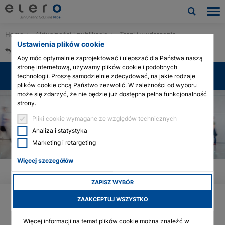
Home
Aktualności i publikacje
Targi i wydarzenia
Produkty
Ustawienia plików cookie
Powrót do przeglądu
Aby móc optymalnie zaprojektować i ulepszać dla Państwa naszą
Zastosowania
Targi i wydarzenia
stronę internetową, używamy plików cookie i podobnych
technologii. Proszę samodzielnie zdecydować, na jakie rodzaje
plików cookie chcą Państwo zezwolić. W zależności od wyboru
Aktualności i publikacje
może się zdarzyć, że nie będzie już dostępna pełna funkcjonalność
strony.
Firma
Pliki cookie wymagane ze względów technicznych
Analiza i statystyka
Kontakt
Marketing i retargeting
Więcej szczegółów
Pliki do pobrania i usługi
ZAPISZ WYBÓR
Architects & planners
ZAAKCEPTUJ WSZYSTKO
Technologia siłowników linearnych
Więcej informacji na temat plików cookie można znaleźć w