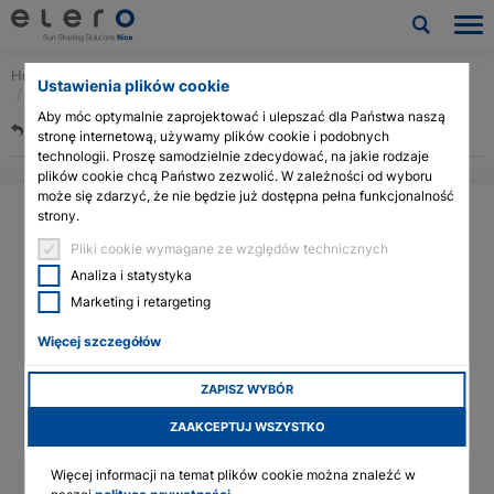
Home
Pliki do pobrania i usługi
Aplikacje elero
Produkty
Ustawienia plików cookie
Inne programy
Aby móc optymalnie zaprojektować i ulepszać dla Państwa naszą
Powrót do przeglądu
Zastosowania
stronę internetową, używamy plików cookie i podobnych
technologii. Proszę samodzielnie zdecydować, na jakie rodzaje
plików cookie chcą Państwo zezwolić. W zależności od wyboru
Aktualności i publikacje
może się zdarzyć, że nie będzie już dostępna pełna funkcjonalność
strony.
Firma
Pliki cookie wymagane ze względów technicznych
Analiza i statystyka
Kontakt
Marketing i retargeting
Więcej szczegółów
Drugi oddział firmy elero GmbH ma swoją siedzibę Pößneck w
Pliki do pobrania i usługi
Turyngii.
Technologia siłowników liniowych
– jest
zaangażowana w rozwój i produkcję elektrycznych siłowników
ZAPISZ WYBÓR
liniowych dla budownictwa fasadowego, zastosowań
Architects & planners
przemysłowych oraz zarządzania oświetleniem naturalnym.
ZAAKCEPTUJ WSZYSTKO
Technologia siłowników linearnych
Więcej informacji na temat plików cookie można znaleźć w