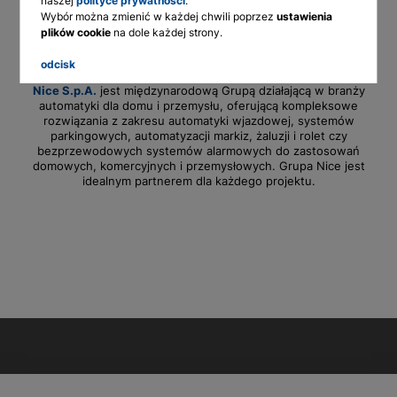
naszej
polityce prywatności
.
Wybór można zmienić w każdej chwili poprzez
ustawienia
English
plików cookie
na dole każdej strony.
Deutsch
odcisk
Francais
Nice S.p.A.
jest międzynarodową Grupą działającą w branży
automatyki dla domu i przemysłu, oferującą kompleksowe
Polski
rozwiązania z zakresu automatyki wjazdowej, systemów
parkingowych, automatyzacji markiz, żaluzji i rolet czy
bezprzewodowych systemów alarmowych do zastosowań
domowych, komercyjnych i przemysłowych. Grupa Nice jest
idealnym partnerem dla każdego projektu.