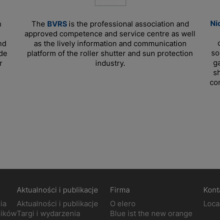
Ni
n
The
BVRS
is the professional association and
approved competence and service centre as well
nd
as the lively information and communication
so
ade
platform of the roller shutter and sun protection
g
r
industry.
sh
co
Aktualności i publikacje
Firma
Kont
ia
Aktualności i publikacje
O elero
Loca
ników
Targi i wydarzenia
Blue ist the new orange