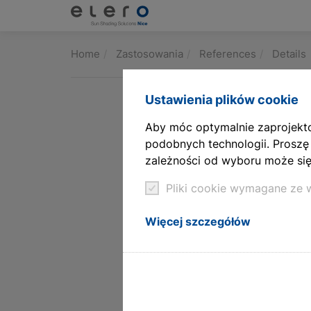
Produkty
Home
Zastosowania
References
Details
Zastosowania
Ustawienia plików cookie
Aktualności i publikacje
Aby móc optymalnie zaprojekto
podobnych technologii. Proszę
Firma
zależności od wyboru może się 
Pliki cookie wymagane ze
Kontakt
Więcej szczegółów
Pliki do pobrania i usługi
Architects & planners
Technologia siłowników linearnych