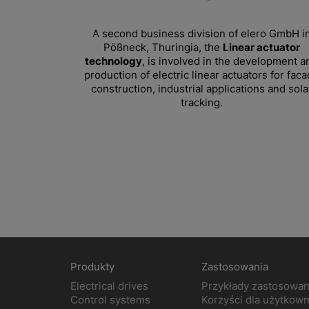
A second business division of elero GmbH i
Pößneck, Thuringia, the
Linear actuator
technology
, is involved in the development a
production of electric linear actuators for fac
construction, industrial applications and sola
tracking.
Produkty
Zastosowania
Electrical drives
Przykłady zastosowan
Control systems
Korzyści dla użytkow