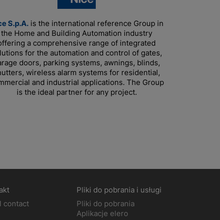
ce S.p.A.
is the international reference Group in
the Home and Building Automation industry
offering a comprehensive range of integrated
lutions for the automation and control of gates,
arage doors, parking systems, awnings, blinds,
utters, wireless alarm systems for residential,
mmercial and industrial applications. The Group
is the ideal partner for any project.
akt
Pliki do pobrania i usługi
l contact
Pliki do pobrania
Aplikacje elero