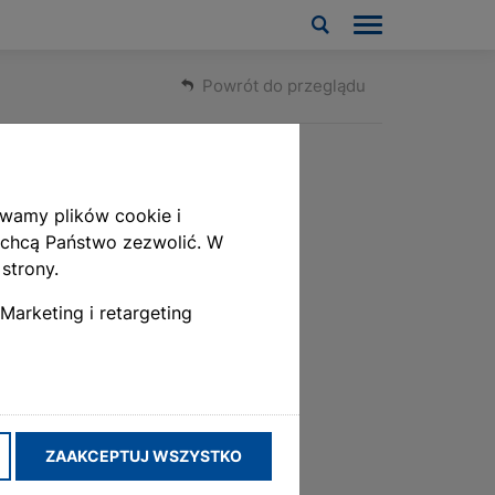
Powrót do przeglądu
ywamy plików cookie i
 chcą Państwo zezwolić. W
s
strony.
Marketing i retargeting
ZAAKCEPTUJ WSZYSTKO