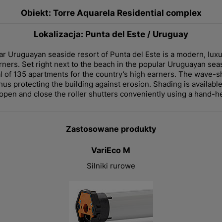
Obiekt: Torre Aquarela Residential complex
Lokalizacja: Punta del Este / Uruguay
lar Uruguayan seaside resort of Punta del Este is a modern, luxur
rners. Set right next to the beach in the popular Uruguayan seas
al of 135 apartments for the country’s high earners. The wave-sh
hus protecting the building against erosion. Shading is availabl
open and close the roller shutters conveniently using a hand-he
Zastosowane produkty
VariEco M
Silniki rurowe