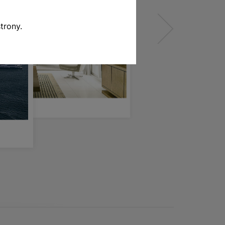
trony.