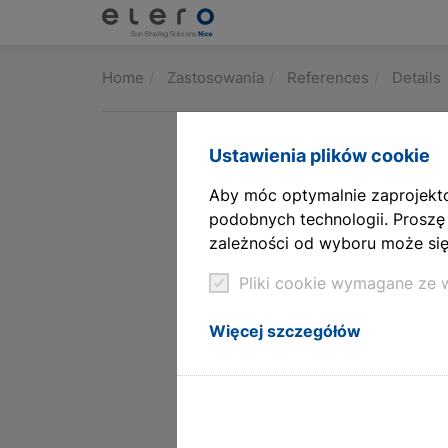
Produkty
Home
Zastosowania
References
Details
Zastosowania
Ustawienia plików cookie
Aktualności i publikacje
Aby móc optymalnie zaprojekto
podobnych technologii. Proszę
Firma
zależności od wyboru może się 
Kontakt
Pliki cookie wymagane ze
Pliki do pobrania i usługi
Więcej szczegółów
Architects & planners
Technologia siłowników linearnych