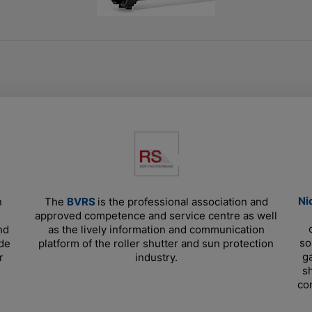
DO PRODUKTÓW
Ni
n
The
BVRS
is the professional association and
approved competence and service centre as well
nd
as the lively information and communication
so
ade
platform of the roller shutter and sun protection
g
r
industry.
sh
co