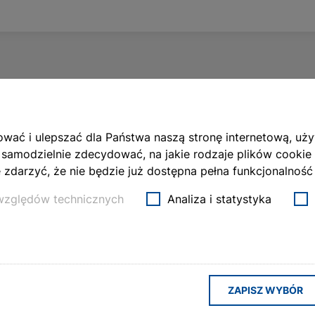
Torre Aquarela
wać i ulepszać dla Państwa naszą stronę internetową, uż
 samodzielnie zdecydować, na jakie rodzaje plików cookie
Automation of roller shutter
zdarzyć, że nie będzie już dostępna pełna funkcjonalność 
 względów technicznych
Analiza i statystyka
ZAPISZ WYBÓR