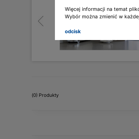
ctrical
Więcej informacji na temat pl
English
Wybór można zmienić w każdej
Deutsch
c appliances such
 them on or off
odcisk
Francais
t your house from
Polski
(
0
) Produkty