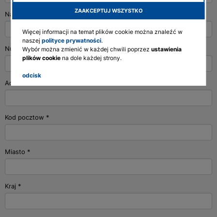
ZAAKCEPTUJ WSZYSTKO
Nazwa firmy
*
English
Deutsch
Więcej informacji na temat plików cookie można znaleźć w
naszej
polityce prywatności
.
Francais
Numer Klienta
Wybór można zmienić w każdej chwili poprzez
ustawienia
plików cookie
na dole każdej strony.
Polski
odcisk
Adres
*
Kod pocztow
*
Miasto
*
Kraj
*