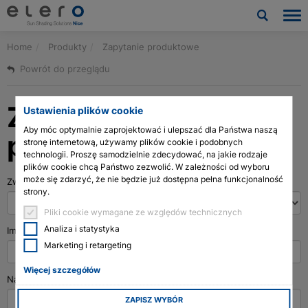
Home
Produkty
Zapytanie produktowe
Produkty
Powrót do przeglądu
Zastosowania
Zapytanie
Ustawienia plików cookie
Aktualności i publikacje
Aby móc optymalnie zaprojektować i ulepszać dla Państwa naszą
produktowe
stronę internetową, używamy plików cookie i podobnych
Firma
technologii. Proszę samodzielnie zdecydować, na jakie rodzaje
plików cookie chcą Państwo zezwolić. W zależności od wyboru
może się zdarzyć, że nie będzie już dostępna pełna funkcjonalność
Zwrot grzecznościowy
*
Kontakt
strony.
Pliki cookie wymagane ze względów technicznych
Pliki do pobrania i usługi
Analiza i statystyka
Imię
*
Marketing i retargeting
Architects & planners
Więcej szczegółów
Nazwisko
*
Technologia siłowników linearnych
ZAPISZ WYBÓR