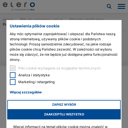
Home
Pliki do pobrania i usługi
Minisite Verification
Produkty
Powrót do przeglądu
Ustawienia plików cookie
Aby móc optymalnie zaprojektować i ulepszać dla Państwa naszą
Zastosowania
stronę internetową, używamy plików cookie i podobnych
technologii. Proszę samodzielnie zdecydować, na jakie rodzaje
Aktualności i publikacje
plików cookie chcą Państwo zezwolić. W zależności od wyboru
może się zdarzyć, że nie będzie już dostępna pełna funkcjonalność
strony.
Firma
Pliki cookie wymagane ze względów technicznych
Analiza i statystyka
Kontakt
Marketing i retargeting
Więcej szczegółów
Pliki do pobrania i usługi
ZAPISZ WYBÓR
Architects & planners
A second business division of elero GmbH in Pößneck,
Thuringia, the
Linear actuator technology
, is involved in the
ZAAKCEPTUJ WSZYSTKO
development and production of electric linear actuators for
Technologia siłowników linearnych
facade construction, industrial applications and solar tracking.
Więcej informacji na temat plików cookie można znaleźć w