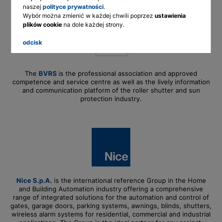
naszej
polityce prywatności
.
Wybór można zmienić w każdej chwili poprzez
ustawienia
English
plików cookie
na dole każdej strony.
Deutsch
odcisk
The
BVRS
is the professional association and approved
competence and service centre as well as the lively information
and communication platform of the roller shutter and sun
protection industry.
Nice S.p.A.
is the international reference Group in the Home
and Building Automation industry offering a comprehensive
range of integrated solutions for the automation and control of
gates, garage doors, parking systems, awnings, blinds, shutters,
wireless alarm systems for residential, commercial and industrial