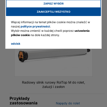
ZAPISZ WYBÓR
Rozmiar wału (mm)
English
50
ZAAKCEPTUJ WSZYSTKO
Deutsch
Centrale sterujące
Przewodowe
Więcej informacji na temat plików cookie można znaleźć w
Francais
naszej
polityce prywatności
.
Polski
Wybór można zmienić w każdej chwili poprzez
ustawienia
plików cookie
na dole każdej strony.
odcisk
Radiowy silnik rurowy RolTop M do rolet,
żaluzji i zasłon
Przykłady
zastosowania
Napędy do rolet