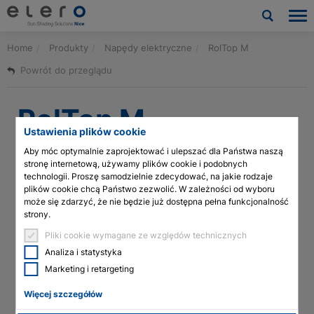
Home
Produkty
Napędy elektryczne
RolTop M
Produkty
Powrót do przeglądu
Zastosowania
RolTop M
Aktualności i publikacje
Ustawienia plików cookie
Aby móc optymalnie zaprojektować i ulepszać dla Państwa naszą
Firma
stronę internetową, używamy plików cookie i podobnych
Kategoria
technologii. Proszę samodzielnie zdecydować, na jakie rodzaje
plików cookie chcą Państwo zezwolić. W zależności od wyboru
Kontakt
Silniki rurowe
może się zdarzyć, że nie będzie już dostępna pełna funkcjonalność
Wersja przewodowa silnika rurowego dla rolet (o średnicy wału
strony.
od 50 mm). Zabezpieczenie, inteligentny pomiar siły i miękki
Pliki do pobrania i usługi
hamulec zapewniają płynne działanie.
Pliki cookie wymagane ze względów technicznych
Analiza i statystyka
Cechy produktów
Architects & planners
Marketing i retargeting
Zastosowania
Rolety
Więcej szczegółów
Technologia siłowników linearnych
Wyłącznik krańcowy
Elektroniczne