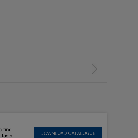
o find
DOWNLOAD CATALOGUE
 facts