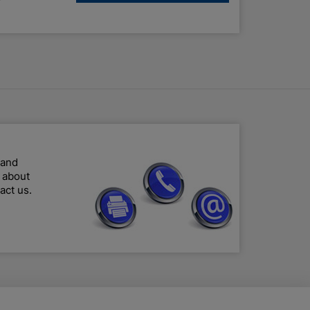
 and
n about
act us.