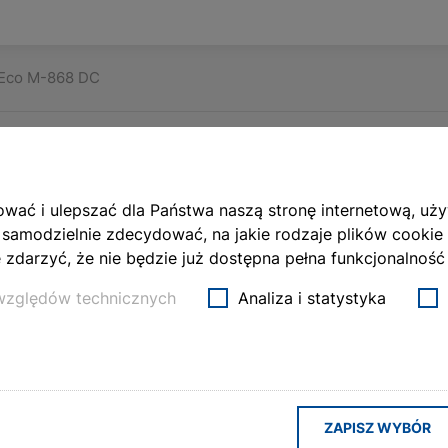
iEco M-868 DC
 DC
wać i ulepszać dla Państwa naszą stronę internetową, uż
 samodzielnie zdecydować, na jakie rodzaje plików cookie
zdarzyć, że nie będzie już dostępna pełna funkcjonalność 
 względów technicznych
Analiza i statystyka
on przeciwsłonecznych (o średnicy
iem krańcowym.
Radiowy
s
ZAPISZ WYBÓR
olety