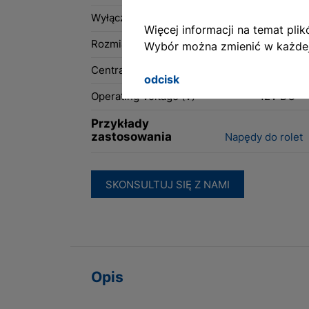
Wyłącznik krańcowy
Mechanic
English
Więcej informacji na temat pl
Rozmiar wału (mm)
50
Wybór można zmienić w każdej
Deutsch
Centrale sterujące
Bezprze
Francais
odcisk
Operating Voltage (V)
12V DC
Polski
Przykłady
zastosowania
Napędy do rolet
SKONSULTUJ SIĘ Z NAMI
Opis