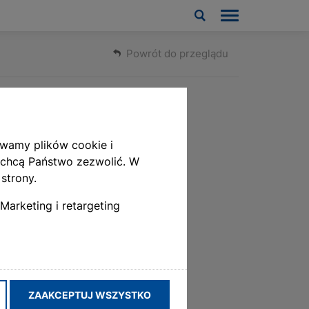
Powrót do przeglądu
ywamy plików cookie i
 chcą Państwo zezwolić. W
strony.
Marketing i retargeting
 napęd rurowy VariEco M-868 DC dla
olarnych systemów napędowych
ZAAKCEPTUJ WSZYSTKO