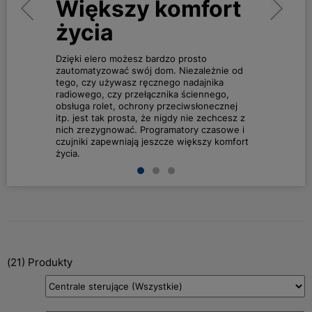
rt
Większy komfort
Int
życia
au
do
Dzięki elero możesz bardzo prosto
ie od
zautomatyzować swój dom. Niezależnie od
a
tego, czy używasz ręcznego nadajnika
Steruj m
o,
radiowego, czy przełącznika ściennego,
roletam
znej
obsługa rolet, ochrony przeciwsłonecznej
żonglow
cesz z
itp. jest tak prosta, że nigdy nie zechcesz z
technol
owe i
nich zrezygnować. Programatory czasowe i
obsługi
komfort
czujniki zapewniają jeszcze większy komfort
użyciu 
życia.
Home fi
(
21
) Produkty