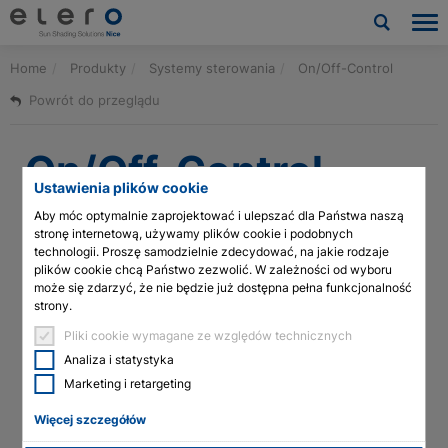
Home
Produkty
Systemy sterowania
On/Off-Control
Produkty
Powrót do przeglądu
Zastosowania
On/Off-Control
Aktualności i publikacje
Ustawienia plików cookie
Aby móc optymalnie zaprojektować i ulepszać dla Państwa naszą
Firma
stronę internetową, używamy plików cookie i podobnych
Kategoria
technologii. Proszę samodzielnie zdecydować, na jakie rodzaje
plików cookie chcą Państwo zezwolić. W zależności od wyboru
Kontakt
Smart Home
może się zdarzyć, że nie będzie już dostępna pełna funkcjonalność
On/Off-Control is used to switch up to two electrical
strony.
appliances on and off and to measure the current and energy
Pliki do pobrania i usługi
consumption. Electrical appliances can be integrated into
Pliki cookie wymagane ze względów technicznych
automatic sequences and scenes and/or controlled as a group
Analiza i statystyka
via the Z-Wave network in connection with Yubii Home.
Architects & planners
Marketing i retargeting
Cechy produktów
Więcej szczegółów
Technologia siłowników linearnych
Zastosowania
Oświetlenie, Urządzenia