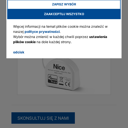
elektryczne
ZAPISZ WYBÓR
English
Centrale sterujące
Bezprzewodowe
ZAAKCEPTUJ WSZYSTKO
Deutsch
Typ
Automatyka dla domu
Więcej informacji na temat plików cookie można znaleźć w
Francais
naszej
polityce prywatności
.
Polski
Wybór można zmienić w każdej chwili poprzez
ustawienia
plików cookie
na dole każdej strony.
odcisk
SKONSULTUJ SIĘ Z NAMI