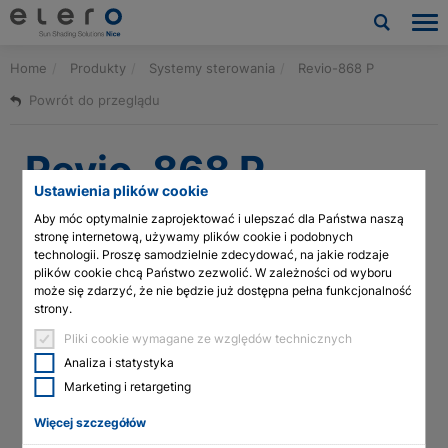
Home
Produkty
Systemy sterowania
Revio-868 P
Produkty
Powrót do przeglądu
Zastosowania
Revio-868 P
Aktualności i publikacje
Ustawienia plików cookie
Aby móc optymalnie zaprojektować i ulepszać dla Państwa naszą
Firma
stronę internetową, używamy plików cookie i podobnych
Kategoria
technologii. Proszę samodzielnie zdecydować, na jakie rodzaje
plików cookie chcą Państwo zezwolić. W zależności od wyboru
Kontakt
Sterowanie do silników rurowych,
może się zdarzyć, że nie będzie już dostępna pełna funkcjonalność
Sterowanie do żaluzji weneckich
strony.
Revio-868 P to wbudowany odbiornik radiowy do silników
Pliki do pobrania i usługi
rurowych i żaluzjowych firmy elero. Wyjście bezpotencjałowe
Pliki cookie wymagane ze względów technicznych
umożliwia przekazywanie sygnałów do innych systemów
automatyki.
Analiza i statystyka
Architects & planners
Marketing i retargeting
Cechy produktów
Więcej szczegółów
Technologia siłowników linearnych
Zastosowania
Rolety, Rolety sonro, Markizy,