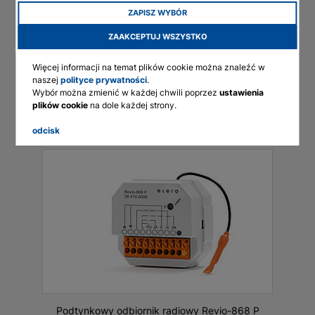
Żaluzje i ekrany, Podwójne
ZAPISZ WYBÓR
ekrany, Żaluzje roletowe,
English
Ekrany Zip, Specjalne
ZAAKCEPTUJ WSZYSTKO
Deutsch
zastosowania (90/min), Żaluzje
Centrale sterujące
Francais
Bezprzewodowe
Więcej informacji na temat plików cookie można znaleźć w
naszej
polityce prywatności
.
Polski
Typ
Odbiornik
Wybór można zmienić w każdej chwili poprzez
ustawienia
plików cookie
na dole każdej strony.
Kanały
1
odcisk
Podtynkowy odbiornik radiowy Revio-868 P